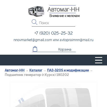
Автомаг-НН
Внимание к мелочам
+7 (920) 025-25-32
nnovmarket
@
gmail.com
или
avtopraimnn
@
mail.ru
Корзина
Автомаг-НН
→
Каталог
→
ПАЗ-3205 и модификации
→
Подшипник генератор (г.Курск) 180202