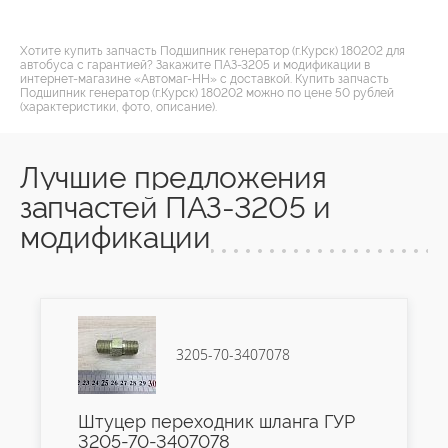
Хотите купить запчасть Подшипник генератор (г.Курск) 180202 для
автобуса с гарантией? Закажите ПАЗ-3205 и модификации в
интернет-магазине «Автомаг-НН» с доставкой. Купить запчасть
Подшипник генератор (г.Курск) 180202 можно по цене 50 рублей
(характеристики, фото, описание).
Лучшие предложения
запчастей ПАЗ-3205 и
модификации
3205-70-3407078
Штуцер переходник шланга ГУР
3205-70-3407078