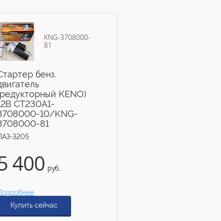
KNG-3708000-
4421
81
Стартер бенз.
Ролик колодки 
двигатель
4421-3501104
(редукторный KENO)
ПАЗ-3205
12В СТ230А1-
3708000-10/KNG-
3708000-81
ПАЗ-3205
640
5 400
руб.
руб.
Подробнее
Подробнее
Купить сейчас
Купить сейчас