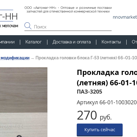
ООО «Автомаг-НН» - Оптовые и розничные поставки
запчастей для отечественной коммерческой техники
г-НН
nnovmarket
к мелочам
мпании
Каталог
Доставка и оплата
Контакты
От
и модификации
→
Прокладка головки блока Г-53 (летняя) 66-01-
Прокладка голо
(летняя) 66-01-
ПАЗ-3205
Артикул
66-01-1003020
270
руб.
Купить сейчас