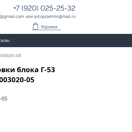
+7 (920) 025-25-32
@
gmail.com
или
avtopraimnn
@
mail.ru
Корзина
зывы
1003020-05
вки блока Г-53
1003020-05
-05