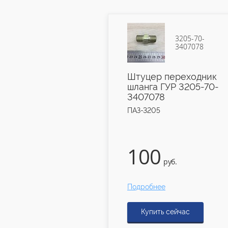
3205-70-
16-3501028
3407078
рик тормоза
Штуцер переходник
талл) 16-
шланга ГУР 3205-70-
8
3407078
ПАЗ-3205
100
.
руб.
е
Подробнее
ь сейчас
Купить сейчас