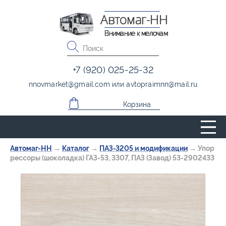
Автомаг-НН
Внимание к мелочам
+7 (920) 025-25-32
nnovmarket
@
gmail.com
или
avtopraimnn
@
mail.ru
Корзина
Автомаг-НН
→
Каталог
→
ПАЗ-3205 и модификации
→
Упор
рессоры (шоколадка) ГАЗ-53, 3307, ПАЗ (Завод) 53-2902433