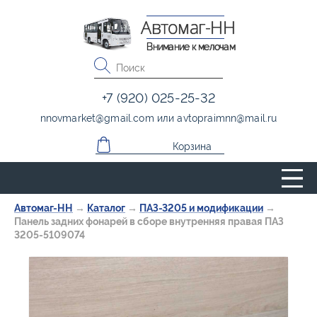
Автомаг-НН
Внимание к мелочам
+7 (920) 025-25-32
nnovmarket
@
gmail.com
или
avtopraimnn
@
mail.ru
Корзина
Автомаг-НН
→
Каталог
→
ПАЗ-3205 и модификации
→
Панель задних фонарей в сборе внутренняя правая ПАЗ
3205-5109074