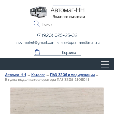
Автомаг-НН
Внимание к мелочам
+7 (920) 025-25-32
nnovmarket
@
gmail.com
или
avtopraimnn
@
mail.ru
Корзина
Автомаг-НН
→
Каталог
→
ПАЗ-3205 и модификации
→
Втулка педали акселератора ПАЗ 3205-1108041