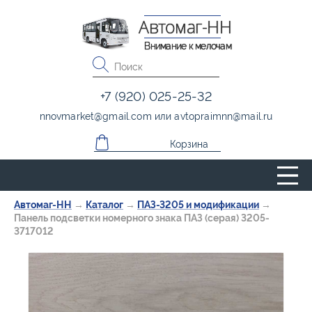
Автомаг-НН
Внимание к мелочам
+7 (920) 025-25-32
nnovmarket
@
gmail.com
или
avtopraimnn
@
mail.ru
Корзина
Автомаг-НН
→
Каталог
→
ПАЗ-3205 и модификации
→
Панель подсветки номерного знака ПАЗ (серая) 3205-
3717012