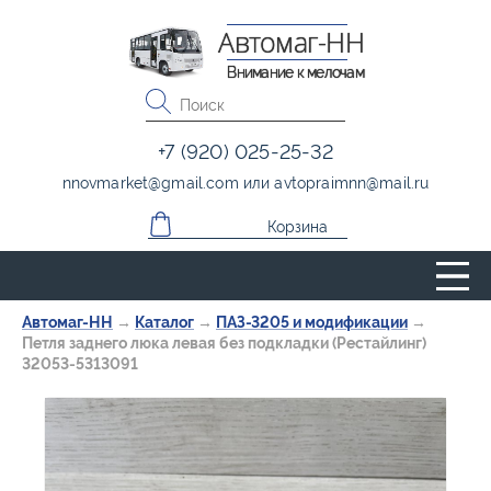
Автомаг-НН
Внимание к мелочам
+7 (920) 025-25-32
nnovmarket
@
gmail.com
или
avtopraimnn
@
mail.ru
Корзина
Автомаг-НН
→
Каталог
→
ПАЗ-3205 и модификации
→
Петля заднего люка левая без подкладки (Рестайлинг)
32053-5313091