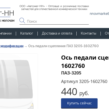
ООО «Автомаг-НН» - Оптовые и розничные поставки
запчастей для отечественной коммерческой техники
г-НН
nnovmarket
к мелочам
мпании
Каталог
Доставка и оплата
Контакты
От
и модификации
→
Ось педали сцепления ПАЗ 3205-1602760
Ось педали сце
1602760
ПАЗ-3205
Артикул
3205-1602760
440
руб.
Купить сейчас