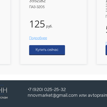
3552182
ПАЗ-3205
125
руб.
Подробнее
Купить сейчас
НН
+7 (920) 025-25-32
nnovmarket
@
gmail.com
или
avtoprai
лочам