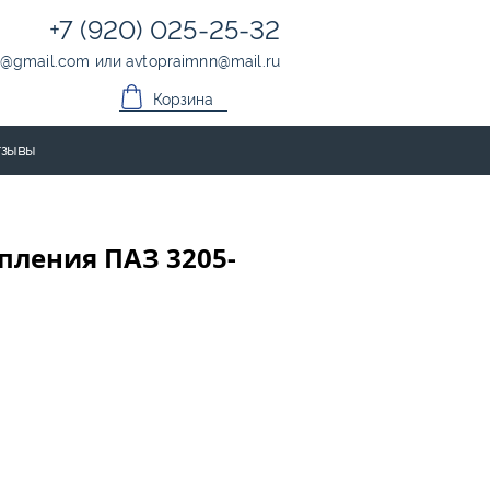
+7 (920) 025-25-32
@
gmail.com
или
avtopraimnn
@
mail.ru
Корзина
зывы
пления ПАЗ 3205-