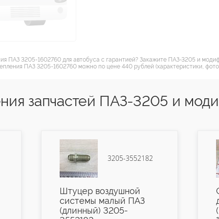
ния ПАЗ 3205-1602760 для автобуса с гарантией? Закажите ПАЗ-3205 и моди
цепления ПАЗ 3205-1602760 можно по цене 440 рублей (характеристики, фото,
ния запчастей ПАЗ-3205 и мод
3205-3552182
Штуцер воздушной
системы малый ПАЗ
(длинный) 3205-