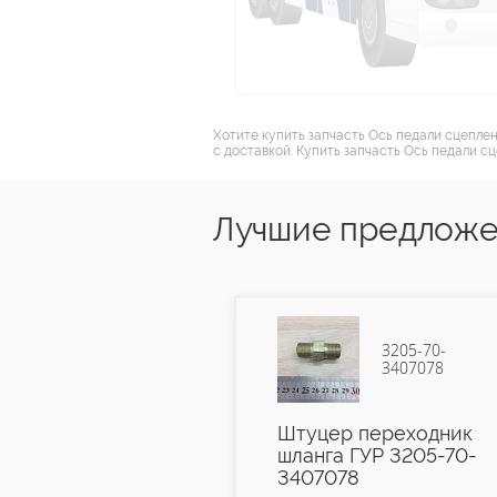
Хотите купить запчасть Ось педали сцепле
с доставкой. Купить запчасть Ось педали с
Лучшие предложе
3205-70-
16-3501028
3407078
рик тормоза
Штуцер переходник
талл) 16-
шланга ГУР 3205-70-
8
3407078