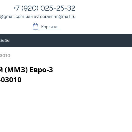
+7 (920) 025-25-32
@
gmail.com
или
avtopraimnn
@
mail.ru
Корзина
зывы
03010
 (ММЗ) Евро-3
403010