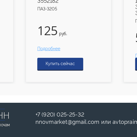
3552182
ПАЗ-3205
125
руб.
Подробнее
Купить сейчас
НН
+7 (920) 025-25-32
nnovmarket
@
gmail.com
или
avtoprai
лочам