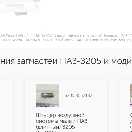
З) Евро-3 (28зубьев) 50-1403010 для автобуса с гарантией? Закажите ПАЗ-
 Насос масляный (ММЗ) Евро-3 (28зубьев) 50-1403010 можно по цене 2260 руб
ния запчастей ПАЗ-3205 и мод
3205-3552182
Штуцер воздушной
системы малый ПАЗ
(длинный) 3205-