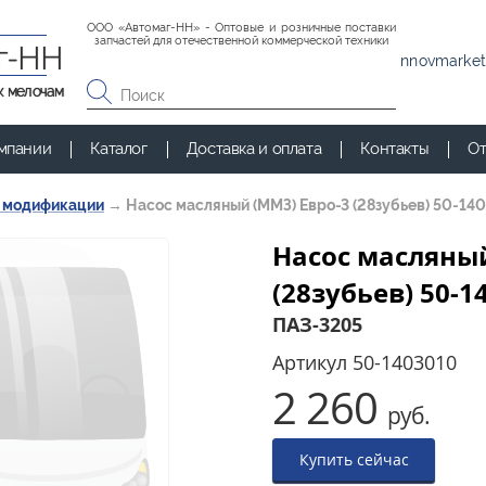
ООО «Автомаг-НН» - Оптовые и розничные поставки
запчастей для отечественной коммерческой техники
г-НН
nnovmarket
к мелочам
мпании
Каталог
Доставка и оплата
Контакты
От
и модификации
→
Насос масляный (ММЗ) Евро-3 (28зубьев) 50-14
Насос масляный
(28зубьев) 50-1
ПАЗ-3205
Артикул
50-1403010
2 260
руб.
Купить сейчас