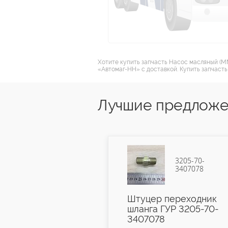
Хотите купить запчасть Насос масляный (ММ
«Автомаг-НН» с доставкой. Купить запчасть
Лучшие предложе
3205-70-
16-3501028
3407078
рик тормоза
Штуцер переходник
талл) 16-
шланга ГУР 3205-70-
8
3407078