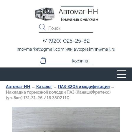
Автомаг-НН
Внимание к мелочам
+7 (920) 025-25-32
nnovmarket
@
gmail.com
или
avtopraimnn
@
mail.ru
Корзина
Автомаг-НН
→
Каталог
→
ПАЗ-3205 и модификации
→
Накладка тормозной колодки ПАЗ (Канаш)(Фритекс)
(уп-8шт) 131-31-26 /16.3502110