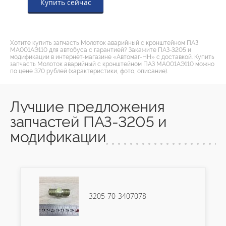
Купить сейчас
Хотите купить запчасть Молоток аварийный с кронштейном ПАЗ
МА001АЭ110 для автобуса с гарантией? Закажите ПАЗ-3205 и
модификации в интернет-магазине «Автомаг-НН» с доставкой. Купить
запчасть Молоток аварийный с кронштейном ПАЗ МА001АЭ110 можно
по цене 370 рублей (характеристики, фото, описание).
Лучшие предложения
запчастей ПАЗ-3205 и
модификации
3205-70-3407078