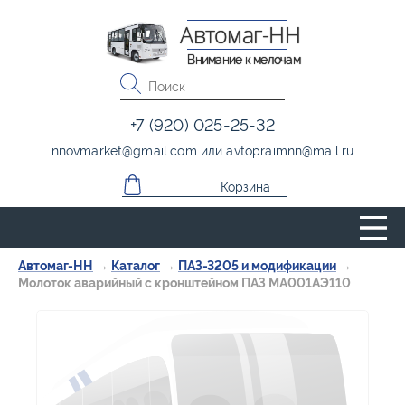
Автомаг-НН
Внимание к мелочам
+7 (920) 025-25-32
nnovmarket
@
gmail.com
или
avtopraimnn
@
mail.ru
Корзина
Автомаг-НН
→
Каталог
→
ПАЗ-3205 и модификации
→
Молоток аварийный с кронштейном ПАЗ МА001АЭ110