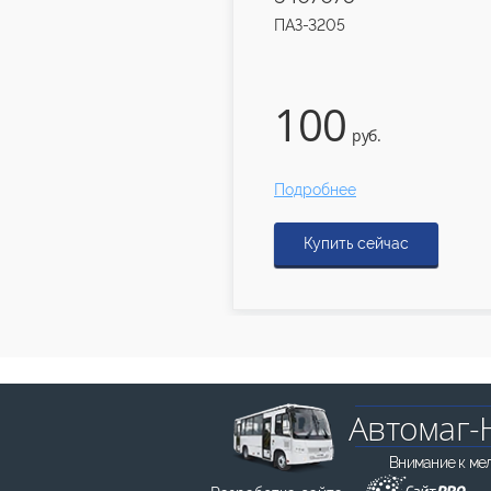
ПАЗ-3205
100
.
руб.
е
Подробнее
ь сейчас
Купить сейчас
Автомаг-
Внимание к ме