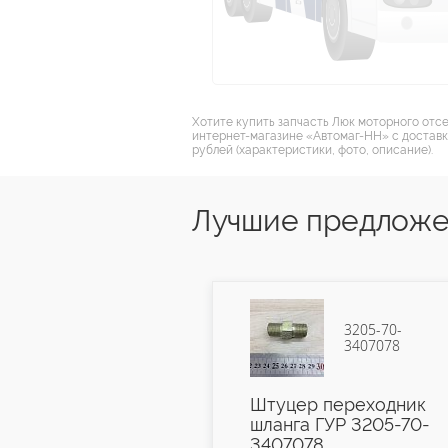
Хотите купить запчасть Люк моторного отс
интернет-магазине «Автомаг-НН» с доставк
рублей (характеристики, фото, описание).
Лучшие предложе
3205-70-
16-3501028
3407078
рик тормоза
Штуцер переходник
талл) 16-
шланга ГУР 3205-70-
8
3407078