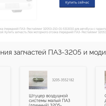
Купить сейчас
ека (передний) ПАЗ- Рестайлинг 32053-210-01-5313010 для автобуса с гаран
ой. Купить запчасть Люк моторного отсека (передний) ПАЗ- Рестайлинг 3205
ния запчастей ПАЗ-3205 и мод
3205-3552182
Штуцер воздушной
системы малый ПАЗ
(длинный) 3205-