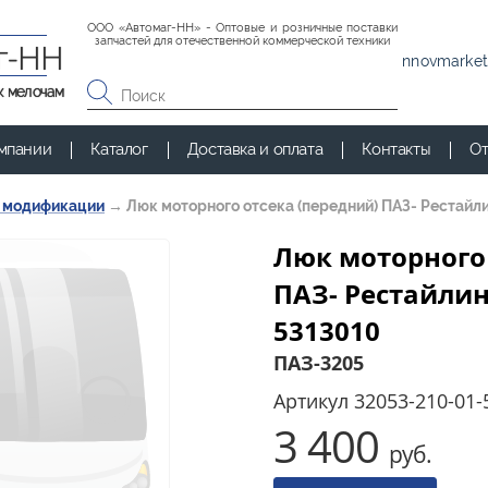
ООО «Автомаг-НН» - Оптовые и розничные поставки
запчастей для отечественной коммерческой техники
г-НН
nnovmarket
к мелочам
мпании
Каталог
Доставка и оплата
Контакты
От
и модификации
→
Люк моторного отсека (передний) ПАЗ- Рестайл
Люк моторного 
ПАЗ- Рестайлинг
5313010
ПАЗ-3205
Артикул
32053-210-01-
3 400
руб.