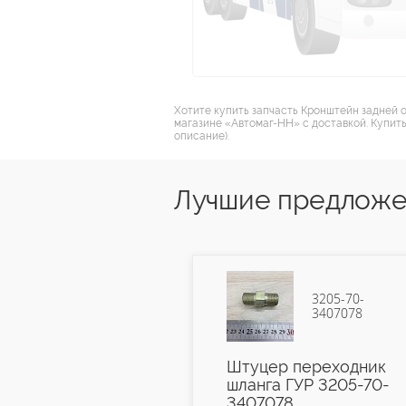
Хотите купить запчасть Кронштейн задней о
магазине «Автомаг-НН» с доставкой. Купить
описание).
Лучшие предложе
3205-70-
16-3501028
3407078
рик тормоза
Штуцер переходник
талл) 16-
шланга ГУР 3205-70-
8
3407078