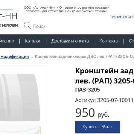
ООО «Автомаг-НН» - Оптовые и розничные поставки
запчастей для отечественной коммерческой техники
г-НН
nnovmarket
к мелочам
мпании
Каталог
Доставка и оплата
Контакты
От
и модификации
→
Кронштейн задней опоры ДВС лев. (РАП) 3205-
Кронштейн зад
лев. (РАП) 3205
ПАЗ-3205
Артикул
3205-07-10011
950
руб.
Купить сейчас