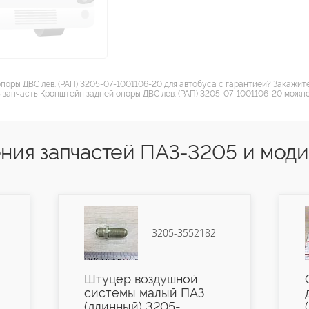
поры ДВС лев. (РАП) 3205-07-1001106-20 для автобуса с гарантией? Закажит
 запчасть Кронштейн задней опоры ДВС лев. (РАП) 3205-07-1001106-20 можно
ния запчастей ПАЗ-3205 и мод
3205-3552182
Штуцер воздушной
системы малый ПАЗ
(длинный) 3205-