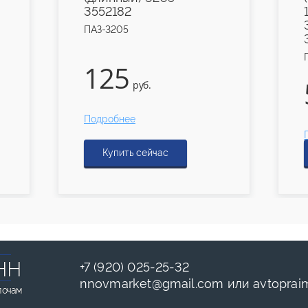
3552182
ПАЗ-3205
125
руб.
Подробнее
Купить сейчас
НН
+7 (920) 025-25-32
nnovmarket
@
gmail.com
или
avtoprai
лочам