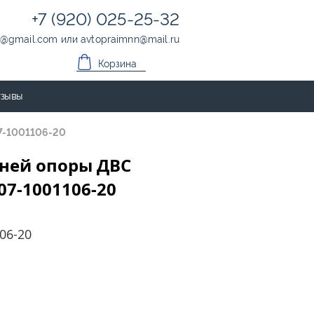
+7 (920) 025-25-32
@
gmail.com
или
avtopraimnn
@
mail.ru
Корзина
зывы
07-1001106-20
ней опоры ДВС
-07-1001106-20
06-20