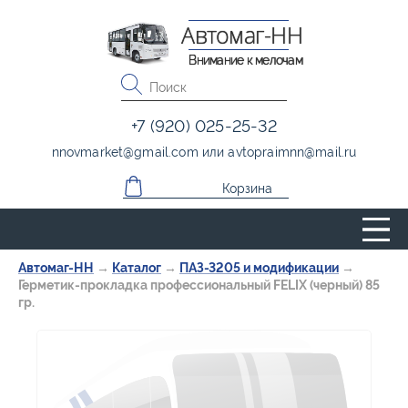
Автомаг-НН
Внимание к мелочам
+7 (920) 025-25-32
nnovmarket
@
gmail.com
или
avtopraimnn
@
mail.ru
Корзина
Автомаг-НН
→
Каталог
→
ПАЗ-3205 и модификации
→
Герметик-прокладка профессиональный FELIX (черный) 85
гр.