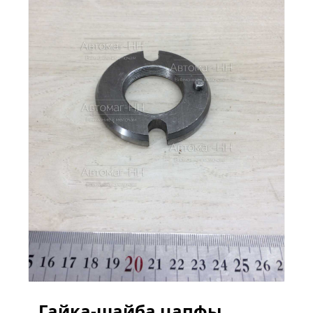
Гайка-шайба цапфы