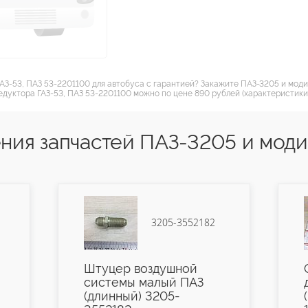
ГАЗ-53, ПАЗ 53-2201100 для автобуса с гарантией? Закажите ПАЗ-3205 и мод
едуктора ГАЗ-53, ПАЗ 53-2201100 можно по цене 890 рублей (характеристики,
ния запчастей ПАЗ-3205 и мод
3205-3552182
Штуцер воздушной
системы малый ПАЗ
(длинный) 3205-