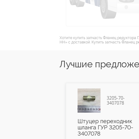
Хотите купить запчасть Фланец редуктора 
НН» с доставкой. Купить запчасть Фланец р
Лучшие предложе
3205-70-
16-3501028
3407078
рик тормоза
Штуцер переходник
талл) 16-
шланга ГУР 3205-70-
8
3407078