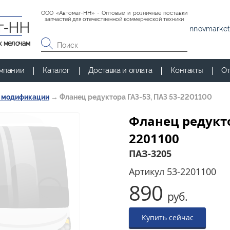
ООО «Автомаг-НН» - Оптовые и розничные поставки
запчастей для отечественной коммерческой техники
г-НН
nnovmarket
к мелочам
мпании
Каталог
Доставка и оплата
Контакты
От
и модификации
→
Фланец редуктора ГАЗ-53, ПАЗ 53-2201100
Фланец редукто
2201100
ПАЗ-3205
Артикул
53-2201100
890
руб.
Купить сейчас