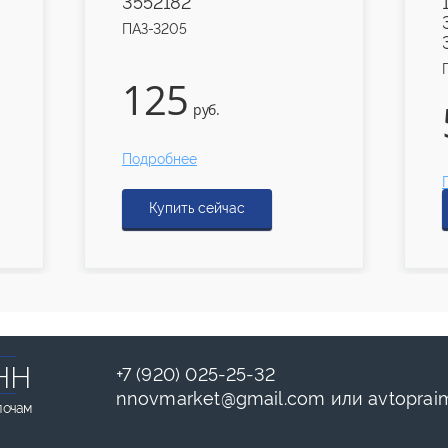
3552182
ПАЗ-3205
125
руб.
Подробнее
Купить сейчас
НН
+7 (920) 025-25-32
nnovmarket
@
gmail.com
или
avtoprai
лочам