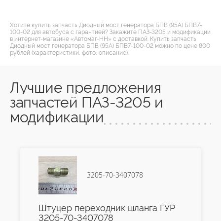
Хотите купить запчасть Диодный мост генератора БПВ (95А) БПВ7-
100-02 для автобуса с гарантией? Закажите ПАЗ-3205 и модификации
в интернет-магазине «Автомаг-НН» с доставкой. Купить запчасть
Диодный мост генератора БПВ (95А) БПВ7-100-02 можно по цене 800
рублей (характеристики, фото, описание).
Лучшие предложения
запчастей ПАЗ-3205 и
модификации
3205-70-3407078
Штуцер переходник шланга ГУР
3205-70-3407078