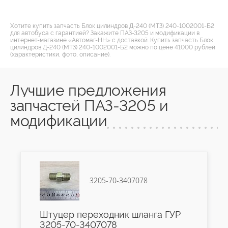
Хотите купить запчасть Блок цилиндров Д-240 (МТЗ) 240-1002001-Б2
для автобуса с гарантией? Закажите ПАЗ-3205 и модификации в
интернет-магазине «Автомаг-НН» с доставкой. Купить запчасть Блок
цилиндров Д-240 (МТЗ) 240-1002001-Б2 можно по цене 41000 рублей
(характеристики, фото, описание).
Лучшие предложения
запчастей ПАЗ-3205 и
модификации
3205-70-3407078
Штуцер переходник шланга ГУР
3205-70-3407078