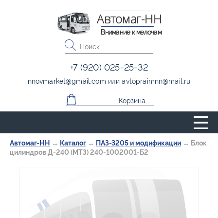
Автомаг-НН
Внимание к мелочам
+7 (920) 025-25-32
nnovmarket
@
gmail.com
или
avtopraimnn
@
mail.ru
Корзина
Автомаг-НН
→
Каталог
→
ПАЗ-3205 и модификации
→
Блок
цилиндров Д-240 (МТЗ) 240-1002001-Б2