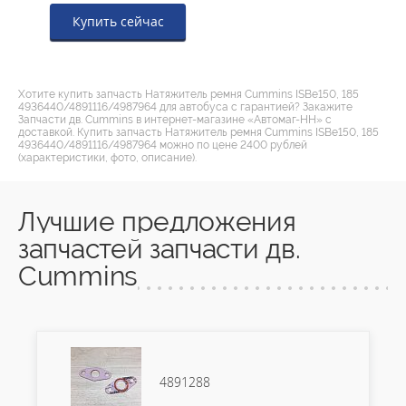
Купить сейчас
Хотите купить запчасть Натяжитель ремня Cummins ISBe150, 185
4936440/4891116/4987964 для автобуса с гарантией? Закажите
Запчасти дв. Cummins в интернет-магазине «Автомаг-НН» с
доставкой. Купить запчасть Натяжитель ремня Cummins ISBe150, 185
4936440/4891116/4987964 можно по цене 2400 рублей
(характеристики, фото, описание).
Лучшие предложения
запчастей запчасти дв.
Cummins
4891288