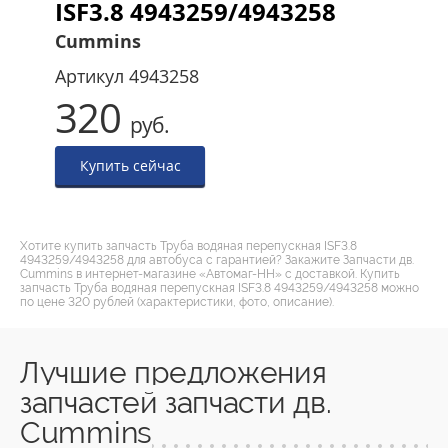
ISF3.8 4943259/4943258
Cummins
Артикул
4943258
320
руб.
Купить сейчас
Хотите купить запчасть Труба водяная перепускная ISF3.8
4943259/4943258 для автобуса с гарантией? Закажите Запчасти дв.
Cummins в интернет-магазине «Автомаг-НН» с доставкой. Купить
запчасть Труба водяная перепускная ISF3.8 4943259/4943258 можно
по цене 320 рублей (характеристики, фото, описание).
Лучшие предложения
запчастей запчасти дв.
Cummins