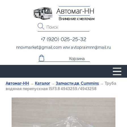
Автомаг-НН
Внимание к мелочам
+7 (920) 025-25-32
nnovmarket
@
gmail.com
или
avtopraimnn
@
mail.ru
Корзина
Автомаг-НН
→
Каталог
→
Запчасти дв. Cummins
→
Труба
водяная перепускная ISF3.8 4943259/4943258