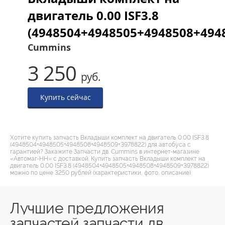
двигатель 0.00 ISF3.8
(4948504+4948505+4948508+494
Cummins
3 250
руб.
Купить сейчас
Хотите купить запчасть Вкладыши комплект на двигатель 0.00 ISF3.8
(4948504+4948505+4948508+4948509+3978822) для автобуса с
гарантией? Закажите Запчасти дв. Cummins в интернет-магазине
«Автомаг-НН» с доставкой. Купить запчасть Вкладыши комплект на
двигатель 0.00 ISF3.8 (4948504+4948505+4948508+4948509+3978822)
можно по цене 3250 рублей (характеристики, фото, описание).
Лучшие предложения
запчастей запчасти дв.