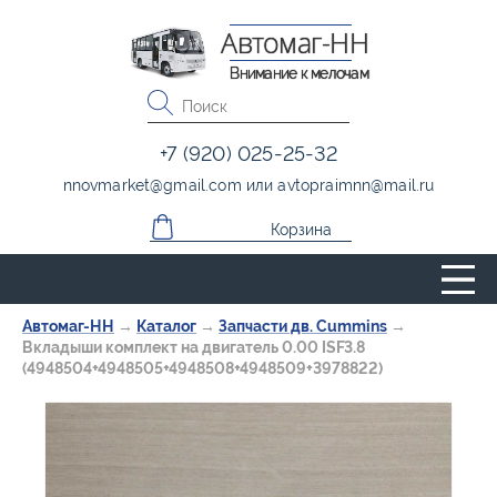
Автомаг-НН
Внимание к мелочам
+7 (920) 025-25-32
nnovmarket
@
gmail.com
или
avtopraimnn
@
mail.ru
Корзина
Автомаг-НН
→
Каталог
→
Запчасти дв. Cummins
→
Вкладыши комплект на двигатель 0.00 ISF3.8
(4948504+4948505+4948508+4948509+3978822)