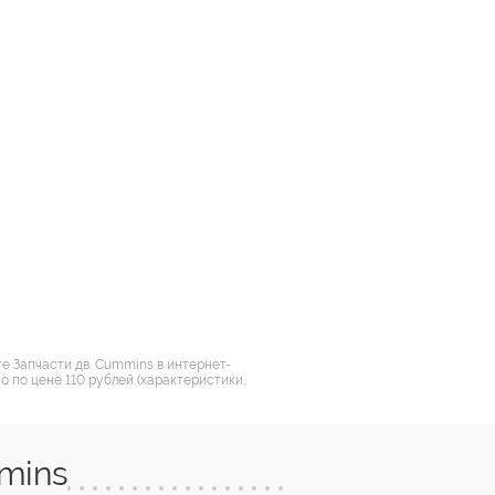
е Запчасти дв. Cummins в интернет-
 по цене 110 рублей (характеристики,
mins