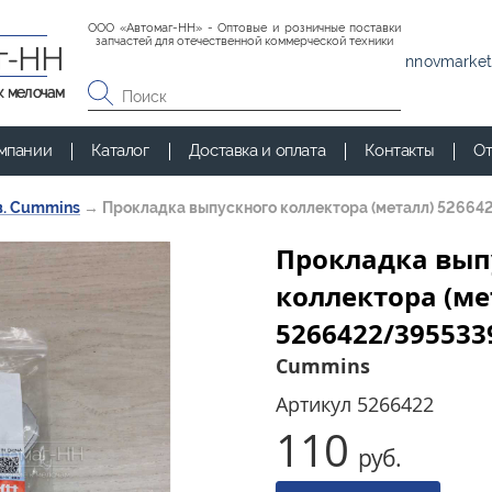
ООО «Автомаг-НН» - Оптовые и розничные поставки
запчастей для отечественной коммерческой техники
г-НН
nnovmarket
к мелочам
мпании
Каталог
Доставка и оплата
Контакты
От
в. Cummins
→
Прокладка выпускного коллектора (металл) 5266
Прокладка вып
коллектора (ме
5266422/395533
Cummins
Артикул
5266422
110
руб.