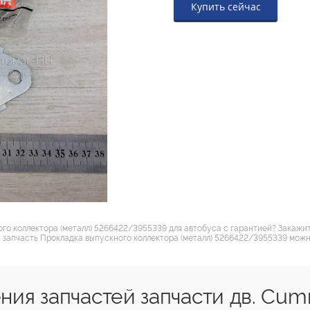
Купить сейчас
го коллектора (металл) 5266422/3955339 для автобуса с гарантией? Закажит
 запчасть Прокладка выпускного коллектора (металл) 5266422/3955339 можно
ия запчастей запчасти дв. Cum