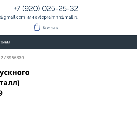
+7 (920) 025-25-32
@
gmail.com
или
avtopraimnn
@
mail.ru
Корзина
зывы
422/3955339
ускного
талл)
9