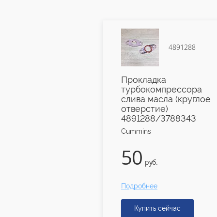
3978031
4891288
топливная 1
Прокладка
 6ISBe
турбокомпрессора
1
слива масла (круглое
отверстие)
4891288/3788343
Cummins
50
руб.
руб.
е
Подробнее
ь сейчас
Купить сейчас