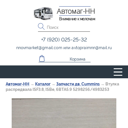
Автомаг-НН
Внимание к мелочам
+7 (920) 025-25-32
nnovmarket
@
gmail.com
или
avtopraimnn
@
mail.ru
Корзина
Автомаг-НН
→
Каталог
→
Запчасти дв. Cummins
→
Втулка
распредвала ISF3.8, ISBe, 6BTA5.9 5298256/4983253