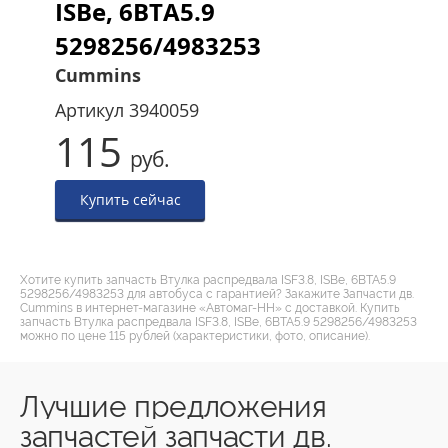
ISBe, 6BTA5.9
5298256/4983253
Cummins
Артикул
3940059
115
руб.
Купить сейчас
Хотите купить запчасть Втулка распредвала ISF3.8, ISBe, 6BTA5.9
5298256/4983253 для автобуса с гарантией? Закажите Запчасти дв.
Cummins в интернет-магазине «Автомаг-НН» с доставкой. Купить
запчасть Втулка распредвала ISF3.8, ISBe, 6BTA5.9 5298256/4983253
можно по цене 115 рублей (характеристики, фото, описание).
Лучшие предложения
запчастей запчасти дв.