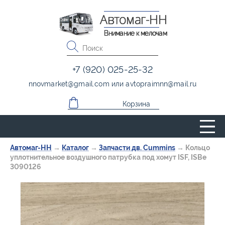
Автомаг-НН
Внимание к мелочам
+7 (920) 025-25-32
nnovmarket
@
gmail.com
или
avtopraimnn
@
mail.ru
Корзина
Автомаг-НН
→
Каталог
→
Запчасти дв. Cummins
→
Кольцо
уплотнительное воздушного патрубка под хомут ISF, ISBe
3090126