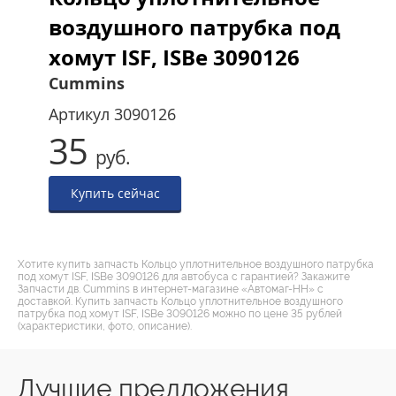
воздушного патрубка под
хомут ISF, ISBe 3090126
Cummins
Артикул
3090126
35
руб.
Купить сейчас
Хотите купить запчасть Кольцо уплотнительное воздушного патрубка
под хомут ISF, ISBe 3090126 для автобуса с гарантией? Закажите
Запчасти дв. Cummins в интернет-магазине «Автомаг-НН» с
доставкой. Купить запчасть Кольцо уплотнительное воздушного
патрубка под хомут ISF, ISBe 3090126 можно по цене 35 рублей
(характеристики, фото, описание).
Лучшие предложения