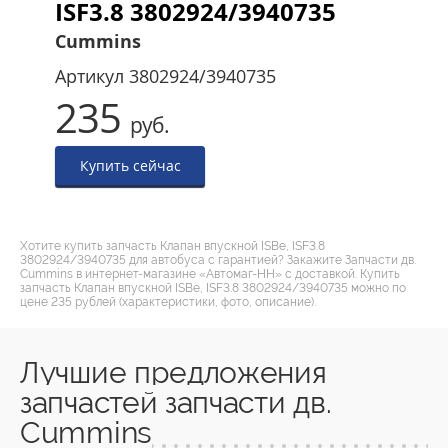
ISF3.8 3802924/3940735
Cummins
Артикул
3802924/3940735
235
руб.
Купить сейчас
Хотите купить запчасть Клапан впускной ISBe, ISF3.8
3802924/3940735 для автобуса с гарантией? Закажите Запчасти дв.
Cummins в интернет-магазине «Автомаг-НН» с доставкой. Купить
запчасть Клапан впускной ISBe, ISF3.8 3802924/3940735 можно по
цене 235 рублей (характеристики, фото, описание).
Лучшие предложения
запчастей запчасти дв.
Cummins