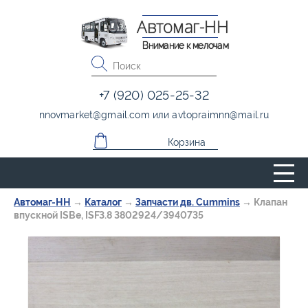
Автомаг-НН
Внимание к мелочам
+7 (920) 025-25-32
nnovmarket
@
gmail.com
или
avtopraimnn
@
mail.ru
Корзина
Автомаг-НН
→
Каталог
→
Запчасти дв. Cummins
→
Клапан
впускной ISBe, ISF3.8 3802924/3940735