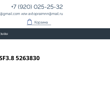
+7 (920) 025-25-32
@
gmail.com
или
avtopraimnn
@
mail.ru
Корзина
зывы
SF3.8 5263830