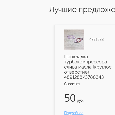
Лучшие предложен
3978031
4891288
топливная 1
Прокладка
 6ISBe
турбокомпрессора
1
слива масла (круглое
отверстие)
4891288/3788343
Cummins
50
руб.
руб.
е
Подробнее