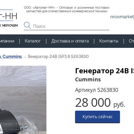
ООО «Автомаг-НН» - Оптовые и розничные поставки
запчастей для отечественной коммерческой техники
г-НН
nnovmarket
к мелочам
мпании
Каталог
Доставка и оплата
Контакты
От
в. Cummins
→
Генератор 24В ISF3.8 5263830
Генератор 24В I
Cummins
Артикул
5263830
28 000
руб.
Купить сейчас