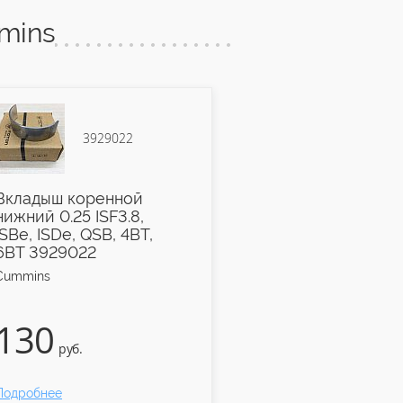
mins
3929022
3901
Вкладыш коренной
Вкладыш шату
нижний 0.25 ISF3.8,
верхний 0.25 IS
ISBe, ISDe, QSB, 4BT,
ISBe, ISDe, QSB
6BT 3929022
6BT 3901171
Cummins
Cummins
130
250
руб.
руб.
Подробнее
Подробнее