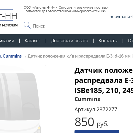
ООО «Автомаг-НН» - Оптовые и розничные поставки
запчастей для отечественной коммерческой техники
г-НН
nnovmarket
к мелочам
мпании
Каталог
Доставка и оплата
Контакты
От
в. Cummins
→
Датчик положения к/в и распредвала Е-3; d=16 мм IS
Датчик положе
распредвала Е-3
ISBе185, 210, 24
Cummins
Артикул
2872277
850
руб.