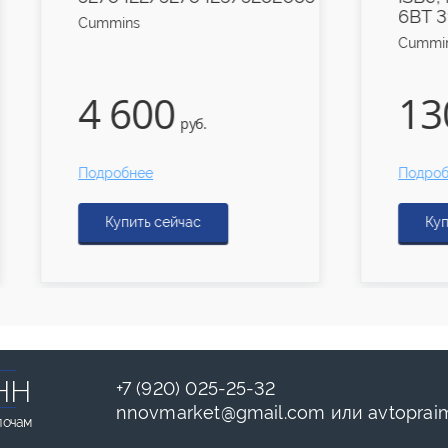
6BT 3929022
Cummins
130
.
руб.
Подробнее
Купить сейчас
НН
+7 (920) 025-25-32
nnovmarket
@
gmail.com
или
avtoprai
лочам