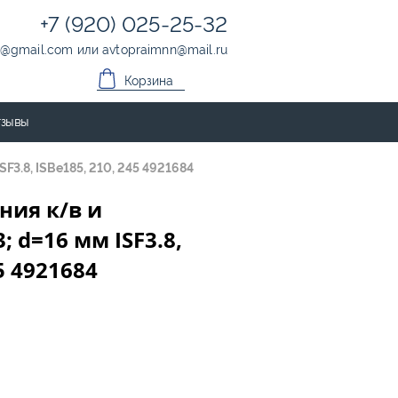
+7 (920) 025-25-32
@
gmail.com
или
avtopraimnn
@
mail.ru
Корзина
зывы
F3.8, ISBе185, 210, 245 4921684
ния к/в и
; d=16 мм ISF3.8,
5 4921684