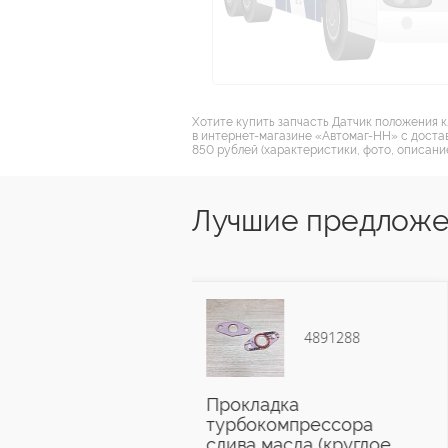
Хотите купить запчасть Датчик положения к/
в интернет-магазине «Автомаг-НН» с доставк
850 рублей (характеристики, фото, описание
Лучшие предложен
4891288
528
Прокладка
Насос вакуум
турбокомпрессора
ISF2.8
слива масла (круглое
5270422/5270