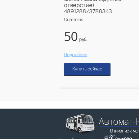
отверстие)
Cummins
4891288/3788343
Cummins
4 600
50
руб
руб.
Подробнее
Подробнее
Купить сейчас
Купить сейчас
Автомаг-
Внимание к ме