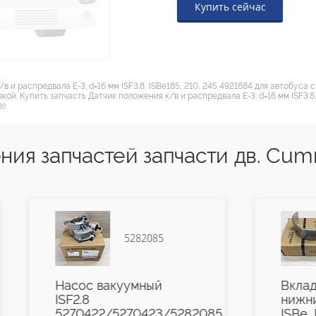
Купить сейчас
в и распредвала Е-3; d=16 мм ISF3.8, ISBе185, 210, 245 4921684 для автобуса
ой. Купить запчасть Датчик положения к/в и распредвала Е-3; d=16 мм ISF3.8,
).
ия запчастей запчасти дв. Cum
2085
3929022
ный
Вкладыш коренной
нижний 0.25 ISF3.8,
423/5282085
ISBe, ISDe, QSB, 4BT,