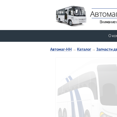
Автома
Внимание 
О ко
Автомаг-НН
→
Каталог
→
Запчасти д