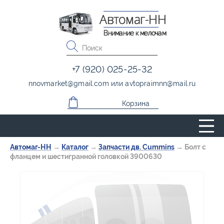
Автомаг-НН
Внимание к мелочам
+7 (920) 025-25-32
nnovmarket
@
gmail.com
или
avtopraimnn
@
mail.ru
Корзина
Автомаг-НН
→
Каталог
→
Запчасти дв. Cummins
→
Болт с
фланцем и шестигранной головкой 3900630