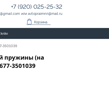
+7 (920) 025-25-32
@
gmail.com
или
avtopraimnn
@
mail.ru
Корзина
зывы
77-3501039
й пружины (на
 677-3501039