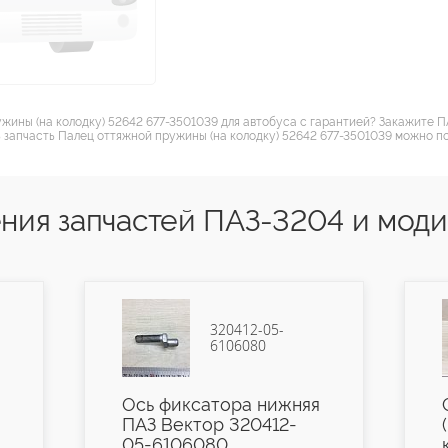
жины (на колодку) 52642 677-3501039 для автобуса с гарантией? Закажите 
 запчасть Палец оттяжной пружины (на колодку) 52642 677-3501039 можно по
ния запчастей ПАЗ-3204 и мод
320412-05-
6106080
Ось фиксатора нижняя
ПАЗ Вектор 320412-
05-6106080