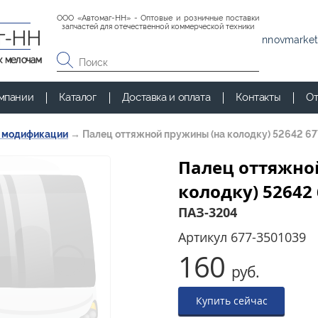
ООО «Автомаг-НН» - Оптовые и розничные поставки
запчастей для отечественной коммерческой техники
г-НН
nnovmarket
к мелочам
мпании
Каталог
Доставка и оплата
Контакты
От
и модификации
→
Палец оттяжной пружины (на колодку) 52642 6
Палец оттяжно
колодку) 52642
ПАЗ-3204
Артикул
677-3501039
160
руб.
Купить сейчас