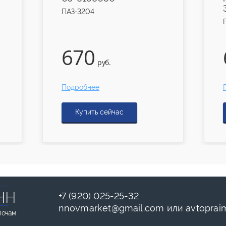
ПАЗ-3204
670
руб.
Подробнее
Купить сейчас
НН
+7 (920) 025-25-32
nnovmarket
@
gmail.com
или
avtoprai
лочам