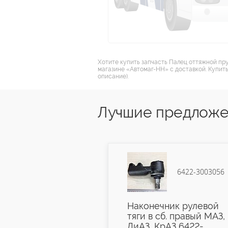
Хотите купить запчасть Палец оттяжной пру
магазине «Автомаг-НН» с доставкой. Купить
описание).
Лучшие предложе
6422-3003057
6422-3003056
ник рулевой
Наконечник рулевой
б. левый МАЗ,
тяги в сб. правый МАЗ,
рАЗ 6422-
ЛиАЗ, КрАЗ 6422-