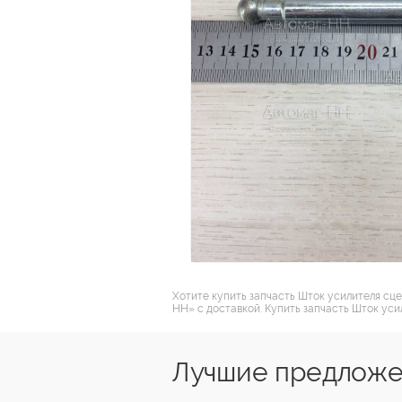
Хотите купить запчасть Шток усилителя сц
НН» с доставкой. Купить запчасть Шток уси
Лучшие предложе