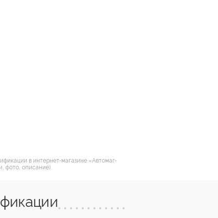
дификации в интернет-магазине «Автомаг-
, фото, описание).
ификации