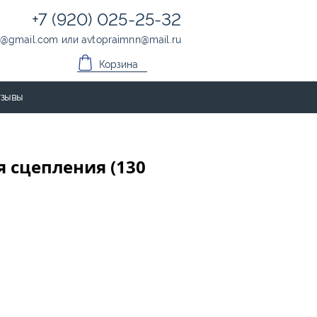
+7 (920) 025-25-32
@
gmail.com
или
avtopraimnn
@
mail.ru
Корзина
зывы
 сцепления (130