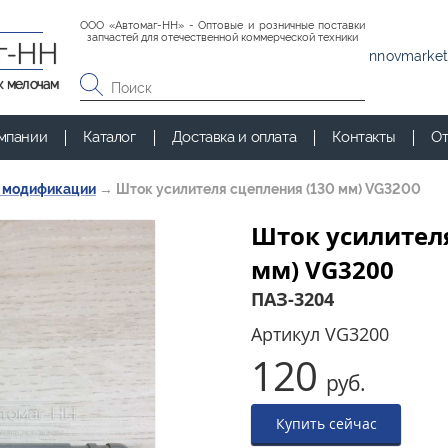
ООО «Автомаг-НН» - Оптовые и розничные поставки
запчастей для отечественной коммерческой техники
г-НН
nnovmarket
к мелочам
мпании
Каталог
Доставка и оплата
Контакты
От
и модификации
→
Шток усилителя сцепления (130 мм) VG3200
Шток усилителя
мм) VG3200
ПАЗ-3204
Артикул
VG3200
120
руб.
Купить сейчас