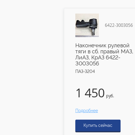
6422-3003057
6422-3003056
ник рулевой
Наконечник рулевой
б. левый МАЗ,
тяги в сб. правый МАЗ,
рАЗ 6422-
ЛиАЗ, КрАЗ 6422-
7
3003056
ПАЗ-3204
50
1 450
руб.
руб.
е
Подробнее
ь сейчас
Купить сейчас