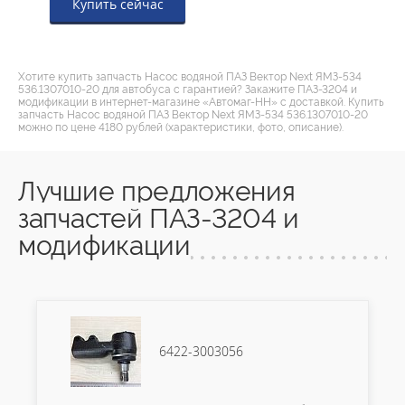
Купить сейчас
Хотите купить запчасть Насос водяной ПАЗ Вектор Next ЯМЗ-534
536.1307010-20 для автобуса с гарантией? Закажите ПАЗ-3204 и
модификации в интернет-магазине «Автомаг-НН» с доставкой. Купить
запчасть Насос водяной ПАЗ Вектор Next ЯМЗ-534 536.1307010-20
можно по цене 4180 рублей (характеристики, фото, описание).
Лучшие предложения
запчастей ПАЗ-3204 и
модификации
6422-3003056