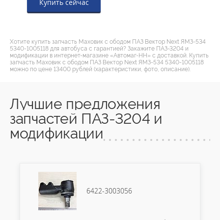
Купить сейчас
Хотите купить запчасть Маховик с ободом ПАЗ Вектор Next ЯМЗ-534
5340-1005118 для автобуса с гарантией? Закажите ПАЗ-3204 и
модификации в интернет-магазине «Автомаг-НН» с доставкой. Купить
запчасть Маховик с ободом ПАЗ Вектор Next ЯМЗ-534 5340-1005118
можно по цене 13400 рублей (характеристики, фото, описание).
Лучшие предложения
запчастей ПАЗ-3204 и
модификации
6422-3003056