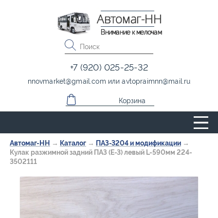
Автомаг-НН
Внимание к мелочам
+7 (920) 025-25-32
nnovmarket
@
gmail.com
или
avtopraimnn
@
mail.ru
Корзина
Автомаг-НН
→
Каталог
→
ПАЗ-3204 и модификации
→
Кулак разжимной задний ПАЗ (Е-3) левый L-590мм 224-
3502111