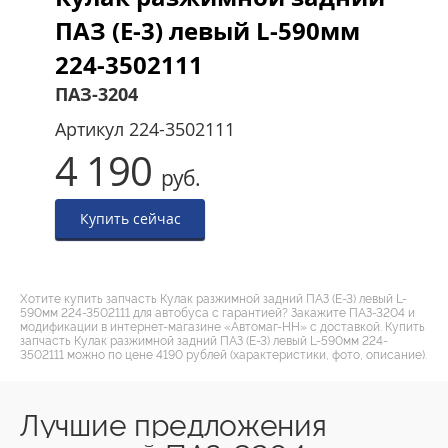
ПАЗ (Е-3) левый L-590мм
224-3502111
ПАЗ-3204
Артикул
224-3502111
4 190
руб.
Купить сейчас
Хотите купить запчасть Кулак разжимной задний ПАЗ (Е-3) левый L-
590мм 224-3502111 для автобуса с гарантией? Закажите ПАЗ-3204 и
модификации в интернет-магазине «Автомаг-НН» с доставкой. Купить
запчасть Кулак разжимной задний ПАЗ (Е-3) левый L-590мм 224-
3502111 можно по цене 4190 рублей (характеристики, фото, описание).
Лучшие предложения