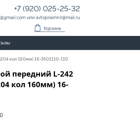
+7 (920) 025-25-32
@
gmail.com
или
avtopraimnn
@
mail.ru
Корзина
зывы
204 кол 160мм) 16-3501110-110
ой передний L-242
04 кол 160мм) 16-
0