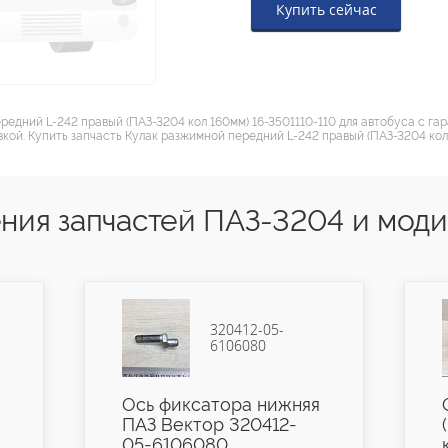
Купить сейчас
редний L-242 правый (ПАЗ-3204 кол 160мм) 16-3501110-110 для автобуса с г
кой. Купить запчасть Кулак разжимной передний L-242 правый (ПАЗ-3204 кол
ния запчастей ПАЗ-3204 и мод
320412-05-
6106080
Ось фиксатора нижняя
ПАЗ Вектор 320412-
05-6106080