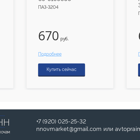
ПАЗ-3204
670
руб.
Подробнее
Купить сейчас
НН
+7 (920) 025-25-32
nnovmarket
@
gmail.com
или
avtoprai
лочам