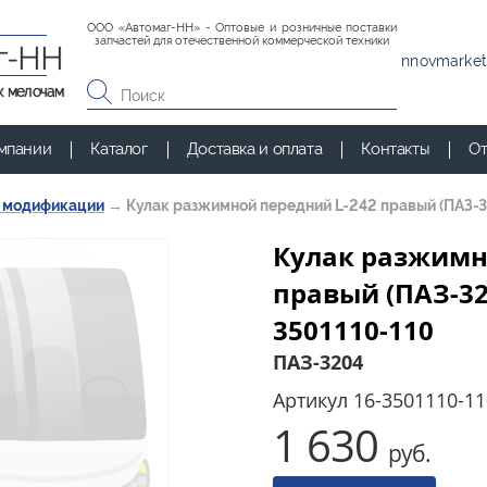
ООО «Автомаг-НН» - Оптовые и розничные поставки
запчастей для отечественной коммерческой техники
г-НН
nnovmarket
к мелочам
мпании
Каталог
Доставка и оплата
Контакты
От
и модификации
→
Кулак разжимной передний L-242 правый (ПАЗ-3
Кулак разжимн
правый (ПАЗ-32
3501110-110
ПАЗ-3204
Артикул
16-3501110-11
1 630
руб.