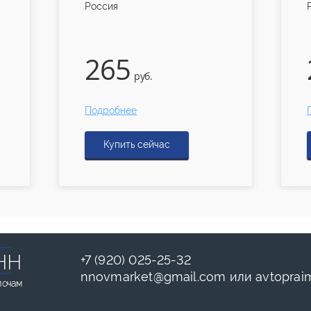
Россия
265
руб.
Подробнее
Купить сейчас
НН
+7 (920) 025-25-32
nnovmarket
@
gmail.com
или
avtoprai
лочам