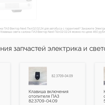
на ПАЗ Вектор Next Пкл.02.02.24 для автобуса с гарантией? Закажите Электр
 Клавиша света салона ПАЗ Вектор Next Пкл.02.02.24 можно по цене 460 рубле
ия запчастей электрика и свет
82.3709-04.09
Клавиша включения
отопителя ПАЗ
82.3709-04.09