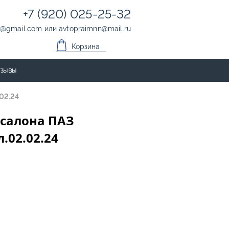
+7 (920) 025-25-32
@
gmail.com
или
avtopraimnn
@
mail.ru
Корзина
зывы
02.24
 салона ПАЗ
.02.02.24