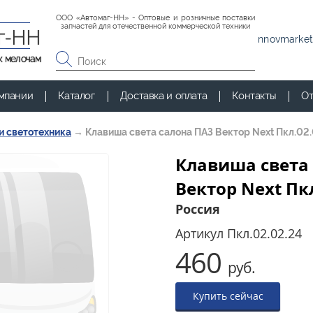
ООО «Автомаг-НН» - Оптовые и розничные поставки
запчастей для отечественной коммерческой техники
г-НН
nnovmarket
к мелочам
мпании
Каталог
Доставка и оплата
Контакты
От
и светотехника
→
Клавиша света салона ПАЗ Вектор Next Пкл.02.
Клавиша света
Вектор Next Пкл
Россия
Артикул
Пкл.02.02.24
460
руб.
Купить сейчас