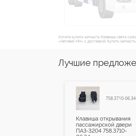
Хотите купить запчасть Клавиша света сало
«Автомаг-НН» с доставкой. Купить запчасть
Лучшие предложен
4802.3731-06
758.3710-06.34
боковой
Клавиша открывания
ный (лампочка)
пассажирской двери
2В 4802.3731-06
ПАЗ-3204 758.3710-