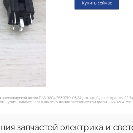
Купить сейчас
 пассажирской двери ПАЗ-3204 758.3710-06.34 для автобуса с гарантией? З
ой. Купить запчасть Клавиша открывания пассажирской двери ПАЗ-3204 758.
ия запчастей электрика и свет