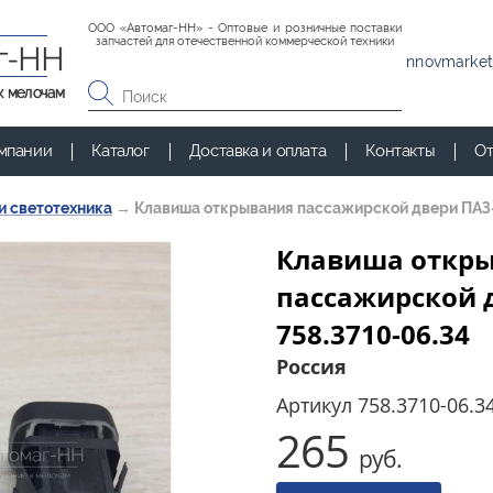
ООО «Автомаг-НН» - Оптовые и розничные поставки
запчастей для отечественной коммерческой техники
г-НН
nnovmarket
к мелочам
мпании
Каталог
Доставка и оплата
Контакты
От
и светотехника
→
Клавиша открывания пассажирской двери ПАЗ-
Клавиша откр
пассажирской 
758.3710-06.34
Россия
Артикул
758.3710-06.3
265
руб.