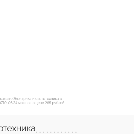
акажите Электрика и светотехника в
3710-06.34 можно по цене 265 рублей
отехника