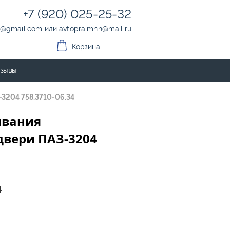
+7 (920) 025-25-32
@
gmail.com
или
avtopraimnn
@
mail.ru
Корзина
зывы
3204 758.3710-06.34
ывания
двери ПАЗ-3204
4