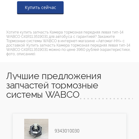
Купить сейчас
Хотите купить запчасть Камера тормозная передняя левая тип-14
WABCO С41R11.3519031 для автобуса с гарантией? Закажите
Тормозные системы WABCO в интернет-магазине «Автомаг-НН» с
доставкой. Купить запчасть Камера тормозная передняя левая тип-14
WABCO С41R11.3519031 можно по цене 3960 рублей (характеристики,
фото, описание).
Лучшие предложения
запчастей тормозные
системы WABCO
9343010030