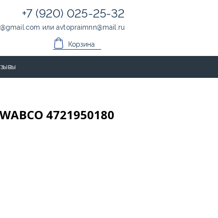
+7 (920) 025-25-32
@
gmail.com
или
avtopraimnn
@
mail.ru
Корзина
зывы
 WABCO 4721950180