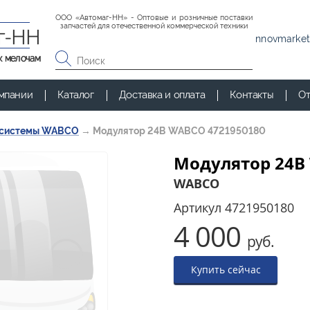
ООО «Автомаг-НН» - Оптовые и розничные поставки
запчастей для отечественной коммерческой техники
г-НН
nnovmarket
к мелочам
мпании
Каталог
Доставка и оплата
Контакты
От
 системы WABCO
→
Модулятор 24В WABCO 4721950180
Модулятор 24В
WABCO
Артикул
4721950180
4 000
руб.
Купить сейчас