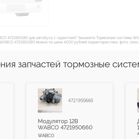
BCO 4721950180 для автобуса с гарантией? Закажите Тормозные системы WA
 WABCO 4721950180 можно по цене 4000 рублей (характеристики, фото, опис
ния запчастей тормозные сис
4721950660
4410328090
тор 12В
Датчик вращения АБ
 4721950660
1.0 м (угловой) WABC
4410328090