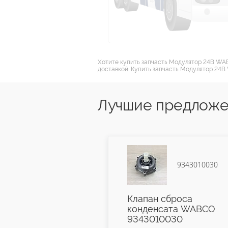
Хотите купить запчасть Модулятор 24В WA
доставкой. Купить запчасть Модулятор 24В
Лучшие предложе
9343010030
Клапан сброса
Модуля
конденсата WABCO
WABCO
9343010030
WABCO