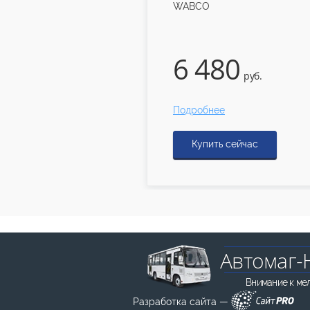
WABCO
6 480
6 0
руб.
Подробнее
Подробн
Купить сейчас
Купи
Автомаг-
Внимание к ме
Разработка сайта —