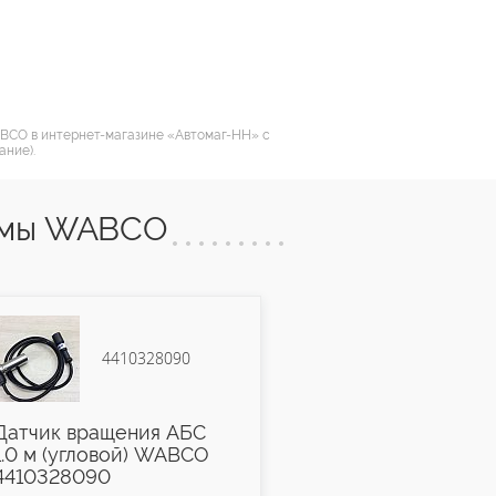
BCO в интернет-магазине «Автомаг-НН» с
ание).
темы WABCO
9617230380
С
Кран ручного тормоза
O
2-контура WABCO
9617230380/9617230150