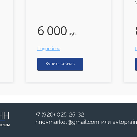
WABCO
00
800
руб.
руб.
ее
Подробнее
ть сейчас
Купить сейчас
НН
+7 (920) 025-25-32
nnovmarket
@
gmail.com
или
avtoprai
лочам