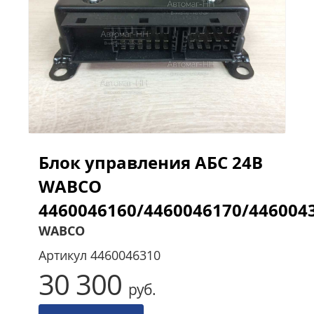
Блок управления АБС 24В
WABCO
4460046160/4460046170/446004
WABCO
Артикул
4460046310
30 300
руб.