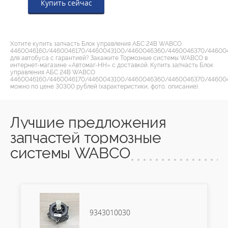
Купить сейчас
Хотите купить запчасть Блок управления АБС 24В WABCO
4460046160/4460046170/4460043100/4460046360/4460046370/44600
для автобуса с гарантией? Закажите Тормозные системы WABCO в
интернет-магазине «Автомаг-НН» с доставкой. Купить запчасть Блок
управления АБС 24В WABCO
4460046160/4460046170/4460043100/4460046360/4460046370/44600
можно по цене 30300 рублей (характеристики, фото, описание).
Лучшие предложения
запчастей тормозные
системы WABCO
9343010030