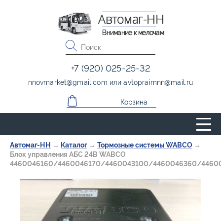
Автомаг-НН
Внимание к мелочам
+7 (920) 025-25-32
nnovmarket
@
gmail.com
или
avtopraimnn
@
mail.ru
Корзина
Автомаг-НН
→
Каталог
→
Тормозные системы WABCO
→
Блок управления АБС 24В WABCO
4460046160/4460046170/4460043100/4460046360/4460