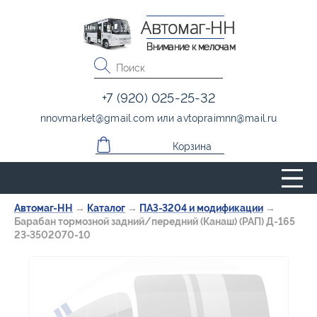
Автомаг-НН
Внимание к мелочам
+7 (920) 025-25-32
nnovmarket
@
gmail.com
или
avtopraimnn
@
mail.ru
Корзина
Автомаг-НН
→
Каталог
→
ПАЗ-3204 и модификации
→
Барабан тормозной задний/передний (Канаш) (РАП) Д-165
23-3502070-10