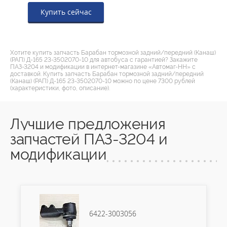
Купить сейчас
Хотите купить запчасть Барабан тормозной задний/передний (Канаш)
(РАП) Д-165 23-3502070-10 для автобуса с гарантией? Закажите
ПАЗ-3204 и модификации в интернет-магазине «Автомаг-НН» с
доставкой. Купить запчасть Барабан тормозной задний/передний
(Канаш) (РАП) Д-165 23-3502070-10 можно по цене 7300 рублей
(характеристики, фото, описание).
Лучшие предложения
запчастей ПАЗ-3204 и
модификации
6422-3003056