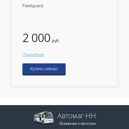
Fleetguard
2 000
руб.
Подробнее
Купить сейчас
Автомаг-НН
Внимание к мелочам