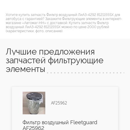
Хотите купить запчасть Фильтр воздушный ЛиАЗ-4292 8121155SX для
автобуса с гарантией? Закажите Фильтрующие элементы в интернет-
магазине «Автомаг-НН» с доставкой. Купить запчасть Фильтр
воздушный ЛиАЗ-4292 8121155SX можно по цене 2000 рублей
(характеристики, фото, описание).
Лучшие предложения
запчастей фильтрующие
элементы
AF25962
Фильтр воздушный Fleetguard
AF25962