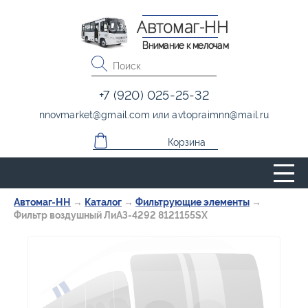
Автомаг-НН
Внимание к мелочам
+7 (920) 025-25-32
nnovmarket
@
gmail.com
или
avtopraimnn
@
mail.ru
Корзина
Автомаг-НН
→
Каталог
→
Фильтрующие элементы
→
Фильтр воздушный ЛиАЗ-4292 8121155SX