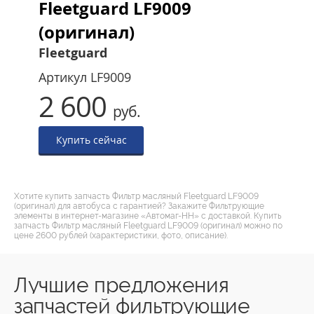
Fleetguard LF9009
(оригинал)
Fleetguard
Артикул
LF9009
2 600
руб.
Купить сейчас
Хотите купить запчасть Фильтр масляный Fleetguard LF9009
(оригинал) для автобуса с гарантией? Закажите Фильтрующие
элементы в интернет-магазине «Автомаг-НН» с доставкой. Купить
запчасть Фильтр масляный Fleetguard LF9009 (оригинал) можно по
цене 2600 рублей (характеристики, фото, описание).
Лучшие предложения
запчастей фильтрующие