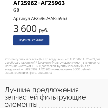
AF25962+AF25963
GB
Артикул
AF25962+AF25963
3 600
руб.
Купить сейчас
Хотите купить запчасть Фильтр воздушный к-т AF25962+AF25963 для
автобуса с гарантией? Закажите Фильтрующие элементы в интернет-
магазине «Автомаг-НН» с доставкой. Купить запчасть Фильтр
воздушный к-т AF25962+AF25963 можно по цене 3600 рублей
(характеристики, фото, описание).
Лучшие предложения
запчастей фильтрующие
элементы