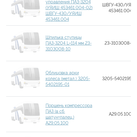
управления ПАЗ-3204
ШВГУ-430/УЯИ
(УЯИШ 453461.004-02)
453461.004
ШВГУ-430/УЯИШ
453461.004
Шпилька ступицы
ПАЗ-3204 L=114 мм 23-
23-3103008-10
3103008-10
Облицовка арки
колеса (метал.) 3205-
3205-5402195-0
5402195-01
Поршень компрессора
ПАЗ (в сб.
А29.05.100
шатун+палец.)
А29.05.100