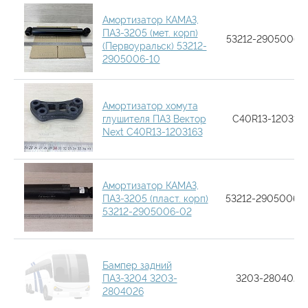
Амортизатор КАМАЗ,
ПАЗ-3205 (мет. корп)
53212-2905006-
(Первоуральск) 53212-
2905006-10
Амортизатор хомута
глушителя ПАЗ Вектор
C40R13-120316
Next C40R13-1203163
Амортизатор КАМАЗ,
ПАЗ-3205 (пласт. корп)
53212-2905006-
53212-2905006-02
Бампер задний
ПАЗ-3204 3203-
3203-2804026
2804026