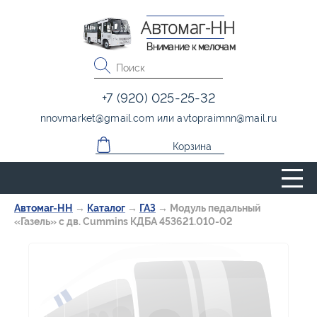
Автомаг-НН
Внимание к мелочам
+7 (920) 025-25-32
nnovmarket
@
gmail.com
или
avtopraimnn
@
mail.ru
Корзина
Автомаг-НН
→
Каталог
→
ГАЗ
→
Модуль педальный
«Газель» с дв. Cummins КДБА 453621.010-02