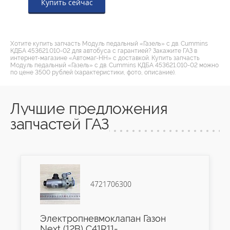
Купить сейчас
Хотите купить запчасть Модуль педальный «Газель» с дв. Cummins
КДБА 453621.010-02 для автобуса с гарантией? Закажите ГАЗ в
интернет-магазине «Автомаг-НН» с доставкой. Купить запчасть
Модуль педальный «Газель» с дв. Cummins КДБА 453621.010-02 можно
по цене 3500 рублей (характеристики, фото, описание).
Лучшие предложения
запчастей ГАЗ
4721706300
Электропневмоклапан Газон
Next (12В) C41R11-