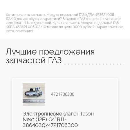
Хотите купить запчасть Модуль педальный ГАЗ КДБА 453621.008-
02/10 для автобуса с гарантией? Закажите ГАЗ в интернет-магазине
«Автомаг-НН» с доставкой. Купить запчасть Модуль педальный ГАЗ
КДБА 453621.008-02/10 можно по цене 3000 рублей (характеристики,
фото, описание).
Лучшие предложения
запчастей ГАЗ
4721706300
Электропневмоклапан Газон
Next (12В) C41R11-
3864030/4721706300