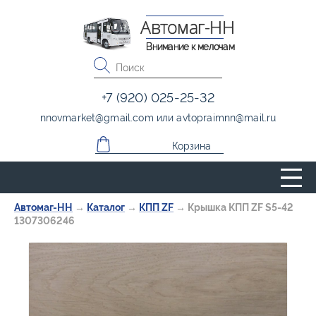
Автомаг-НН
Внимание к мелочам
+7 (920) 025-25-32
nnovmarket
@
gmail.com
или
avtopraimnn
@
mail.ru
Корзина
Автомаг-НН
→
Каталог
→
КПП ZF
→
Крышка КПП ZF S5-42
1307306246