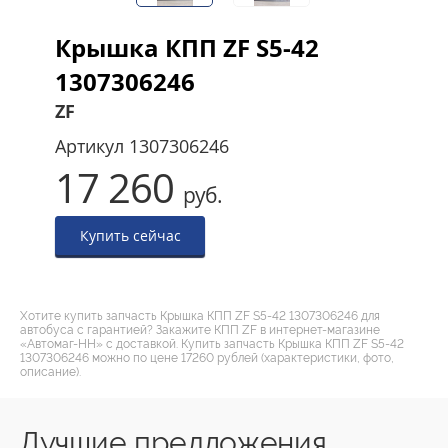
Крышка КПП ZF S5-42
1307306246
ZF
Артикул
1307306246
17 260
руб.
Купить сейчас
Хотите купить запчасть Крышка КПП ZF S5-42 1307306246 для
автобуса с гарантией? Закажите КПП ZF в интернет-магазине
«Автомаг-НН» с доставкой. Купить запчасть Крышка КПП ZF S5-42
1307306246 можно по цене 17260 рублей (характеристики, фото,
описание).
Лучшие предложения