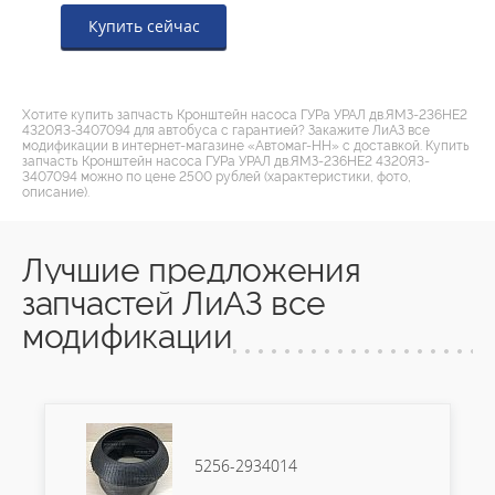
Купить сейчас
Хотите купить запчасть Кронштейн насоса ГУРа УРАЛ дв.ЯМЗ-236НЕ2
4320Я3-3407094 для автобуса с гарантией? Закажите ЛиАЗ все
модификации в интернет-магазине «Автомаг-НН» с доставкой. Купить
запчасть Кронштейн насоса ГУРа УРАЛ дв.ЯМЗ-236НЕ2 4320Я3-
3407094 можно по цене 2500 рублей (характеристики, фото,
описание).
Лучшие предложения
запчастей ЛиАЗ все
модификации
5256-2934014