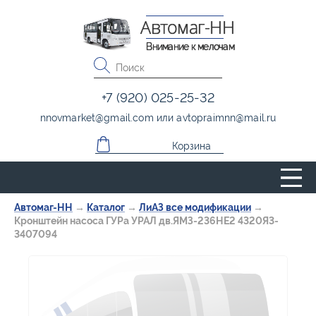
Автомаг-НН
Внимание к мелочам
+7 (920) 025-25-32
nnovmarket
@
gmail.com
или
avtopraimnn
@
mail.ru
Корзина
Автомаг-НН
→
Каталог
→
ЛиАЗ все модификации
→
Кронштейн насоса ГУРа УРАЛ дв.ЯМЗ-236НЕ2 4320Я3-
3407094