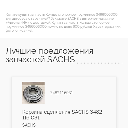
Хотите купить запчасть Кольцо стопорное пружинное 3496006000
для автобуса с гарантией? Закажите SACHS в интернет-магазине
«Автомаг-НН» с доставкой. Купить запчасть Кольцо стопорное
пружинное 3496006000 можно по цене 600 рублей (характеристики,
фото, описание).
Лучшие предложения
запчастей SACHS
3482116031
Корзина сцепления SACHS 3482
116 031
SACHS