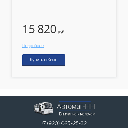
15 820
руб.
Подробнее
Купить сейчас
Автомаг-НН
Внимание к мелочам
+7 (920) 025-25-32