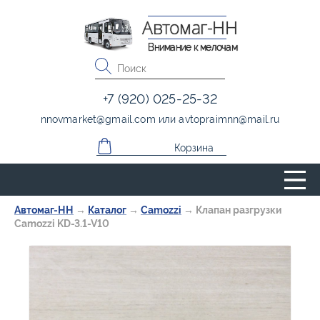
Автомаг-НН
Внимание к мелочам
+7 (920) 025-25-32
nnovmarket
@
gmail.com
или
avtopraimnn
@
mail.ru
Корзина
Автомаг-НН
→
Каталог
→
Camozzi
→
Клапан разгрузки
Camozzi KD-3.1-V10